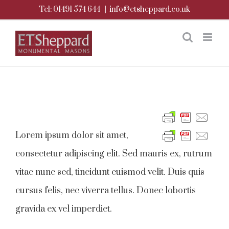
Skip
Tel: 01491 574 644
|
info@etsheppard.co.uk
to
content
Lorem ipsum dolor sit amet,
consectetur adipiscing elit. Sed mauris ex, rutrum
vitae nunc sed, tincidunt euismod velit. Duis quis
cursus felis, nec viverra tellus. Donec lobortis
gravida ex vel imperdiet.